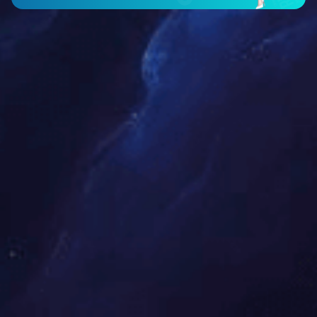
沙石振动筛
原煤振动筛
稀油振动筛
洗煤厂振动筛
移动振动筛
移动振动筛是一种常见的昆明振动筛设备，被广泛
应用于矿石、煤炭、建材等行业的物料筛...