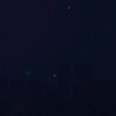
精煤脱水筛
震动脱水筛
尾矿干排脱水筛
洗煤厂脱水筛
高频脱水筛
轮斗式洗砂机
螺旋洗砂机