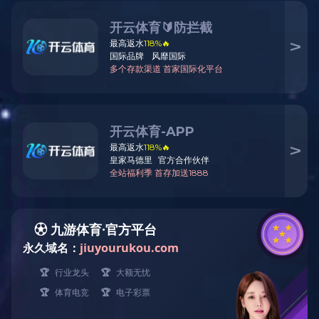
轮胎移动破碎站
履带移动破碎站
细砂回收机
粉土机
案例中心
机械运用案例
新闻中心
破碎设备资讯
洗砂设备知识
制砂设备详解
在线留言
开云链接官网_开云(中国)
开云链接官网_开云(中国)
全站搜索
云南脱水筛
昆明振动筛
云南滚筒筛
热门搜索：
云南脱水筛
昆明振动筛
云南滚筒筛